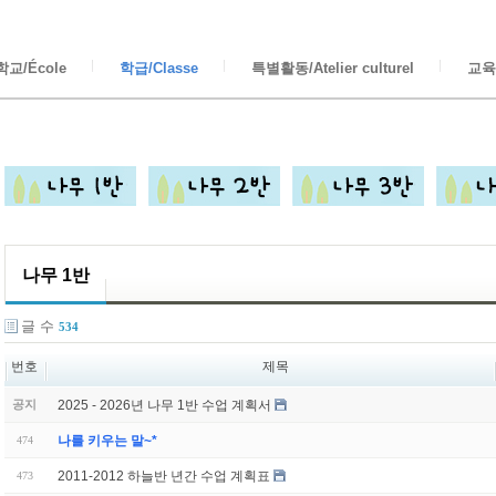
교/École
학급/Classe
특별활동/Atelier culturel
교육/
나무 1반
글 수
534
번호
제목
2025 - 2026년 나무 1반 수업 계획서
공지
나를 키우는 말~*
474
2011-2012 하늘반 년간 수업 계획표
473