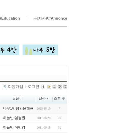
Éducation
공지사항/Annonce
회원가입
로그인
글쓴이
날짜
조회 수
나무1반담임윤혜근
2025-10-10
7
하늘반 임정원
2011-06-20
27
하늘반 이민경
2011-09-19
32