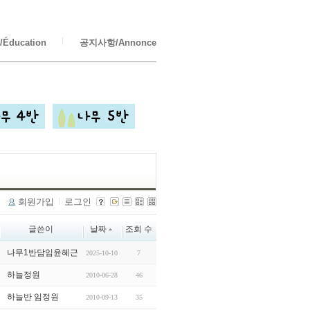
Éducation
공지사항/Annonce
회원가입
로그인
글쓴이
날짜
조회 수
나무1반담임윤혜근
2025-10-10
7
하늘정원
2010-06-28
46
하늘반 임정원
2010-09-13
35