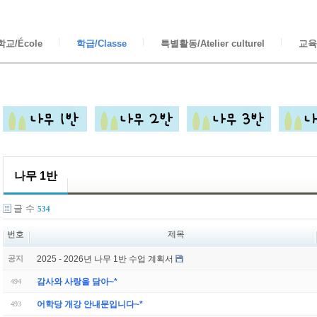
교/École
학급/Classe
특별활동/Atelier culturel
교육/
나무 1반
글 수
534
번호
제목
2025 - 2026년 나무 1반 수업 계획서
공지
감사와 사랑을 담아~*
494
어학당 개강 안내문입니다~*
493