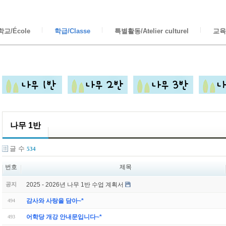
교/École
학급/Classe
특별활동/Atelier culturel
교육/
나무 1반
글 수
534
번호
제목
2025 - 2026년 나무 1반 수업 계획서
공지
감사와 사랑을 담아~*
494
어학당 개강 안내문입니다~*
493