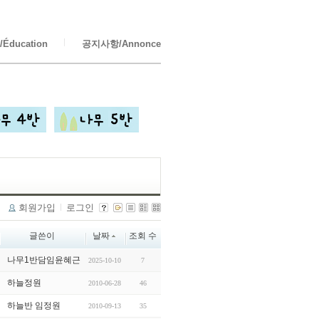
Éducation
공지사항/Annonce
회원가입
로그인
글쓴이
날짜
조회 수
나무1반담임윤혜근
2025-10-10
7
하늘정원
2010-06-28
46
하늘반 임정원
2010-09-13
35