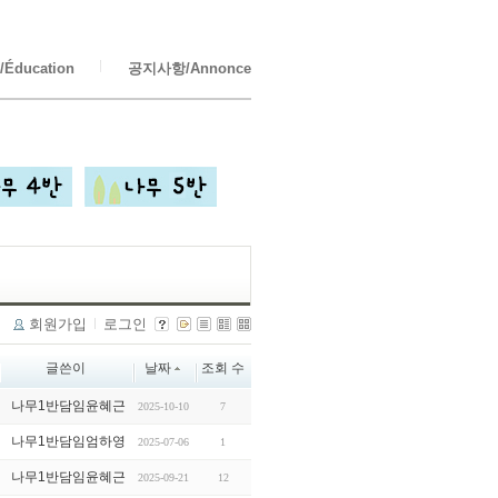
Éducation
공지사항/Annonce
회원가입
로그인
글쓴이
날짜
조회 수
나무1반담임윤혜근
2025-10-10
7
나무1반담임엄하영
2025-07-06
1
나무1반담임윤혜근
2025-09-21
12