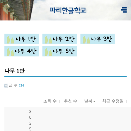
나무 1반
글 수
534
조회 수
추천 수
날짜
최근 수정일
2
0
2
5