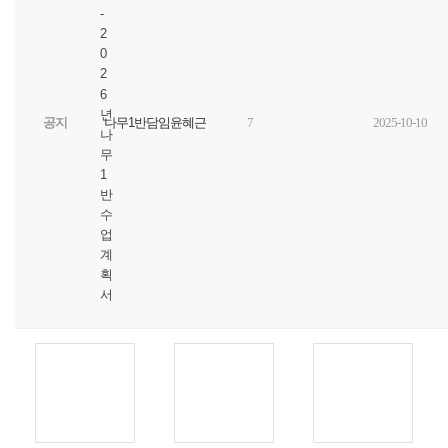
-
2
0
2
6
년
공지
나무1반담임윤혜근
7
2025-10-10
나
무
1
반
수
업
계
획
서