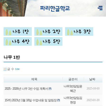
나무 1반
글 수
534
제목
글쓴이
날짜
나무1반담임윤
2025-10-10
2025 - 2026년 나무 1반 수업 계획서
혜근
나무1반담임김
2023-01-20
15주) 2023년 1월 18일 수업내용 및 알림장
현정