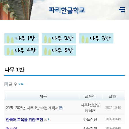
나무 1반
글 수
534
제목
글쓴이
날짜
나무1반담임
2025-10-10
2025 - 2026년 나무 1반 수업 계획서
윤혜근
2009-09-19
하늘정원
한국어 교육을 위한 조언
1
2009-09-19
하늘정원
첫 수업