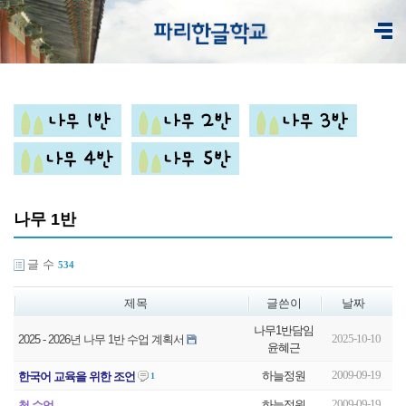
나무 1반
글 수
534
제목
글쓴이
날짜
나무1반담임
2025-10-10
2025 - 2026년 나무 1반 수업 계획서
윤혜근
2009-09-19
하늘정원
한국어 교육을 위한 조언
1
2009-09-19
하늘정원
첫 수업