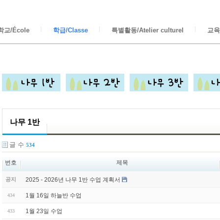
교/École
학급/Classe
특별활동/Atelier culturel
교육/
나무 1반
글 수
534
번호
제목
2025 - 2026년 나무 1반 수업 계획서
공지
1월 16일 하늘반 수업
434
1월 23일 수업
433