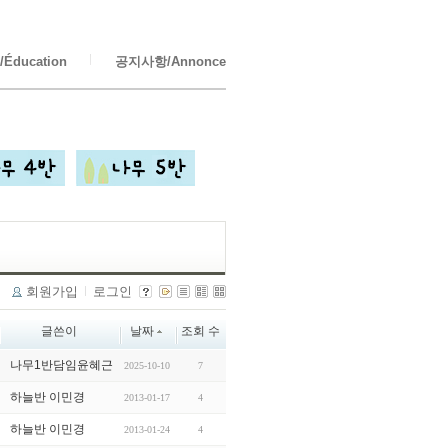
Éducation
공지사항/Annonce
회원가입
로그인
글쓴이
날짜
조회 수
나무1반담임윤혜근
2025-10-10
7
하늘반 이민경
2013-01-17
4
하늘반 이민경
2013-01-24
4