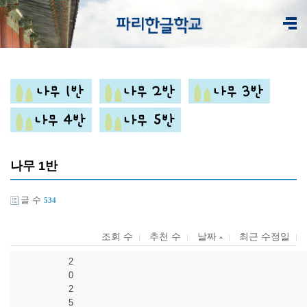
나무 1반
글 수
534
조회 수
추천 수
날짜
최근 수정일
2
0
2
5