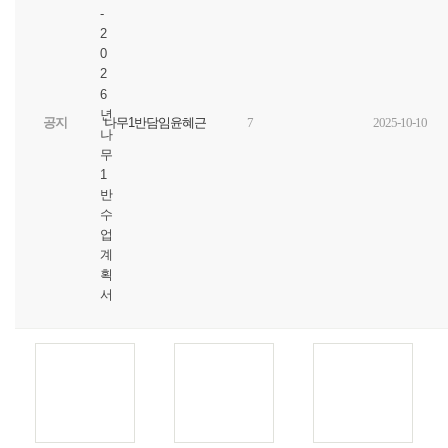
-
2
0
2
6
년
공지
나무1반담임윤혜근
7
2025-10-10
나
무
1
반
수
업
계
획
서