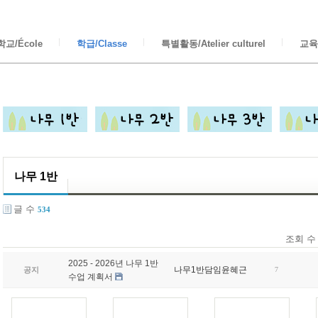
교/École
학급/Classe
특별활동/Atelier culturel
교육/
나무 1반
글 수
534
조회 수
2025 - 2026년 나무 1반
나무1반담임윤혜근
공지
7
수업 계획서