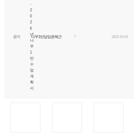
-
2
0
2
6
년
공지
나무1반담임윤혜근
7
2025-10-10
나
무
1
반
수
업
계
획
서