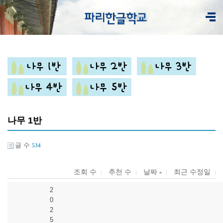
나무 1반
글 수
534
조회 수
추천 수
날짜
최근 수정일
2
0
2
5