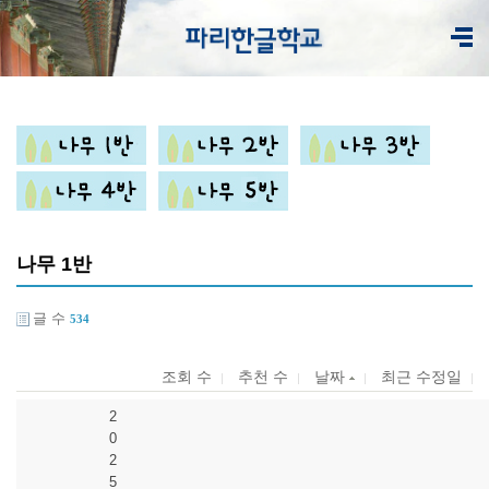
나무 1반
글 수
534
조회 수
추천 수
날짜
최근 수정일
2
0
2
5