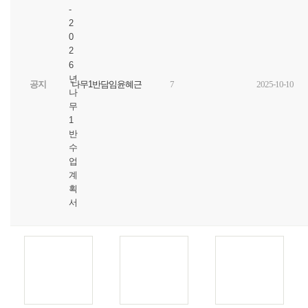
-
2
0
2
6
년
공지
나무1반담임윤혜근
7
2025-10-10
나
무
1
반
수
업
계
획
서