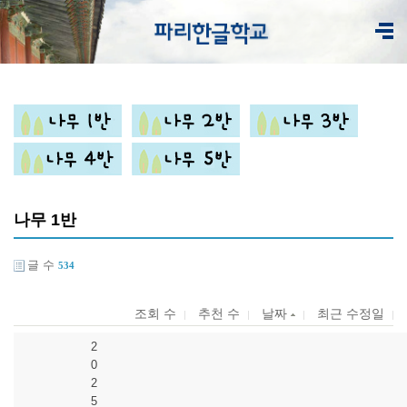
나무 1반
글 수
534
조회 수
추천 수
날짜
최근 수정일
2
0
2
5