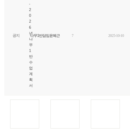
-
2
0
2
6
년
공지
나무1반담임윤혜근
7
2025-10-10
나
무
1
반
수
업
계
획
서