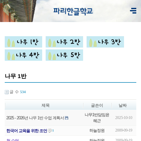
나무 1반
글 수
534
제목
글쓴이
날짜
나무1반담임윤
2025-10-10
2025 - 2026년 나무 1반 수업 계획서
혜근
2009-09-19
하늘정원
한국어 교육을 위한 조언
1
2009-09-19
하늘정원
첫 수업