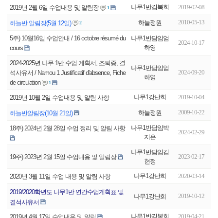
나무1반김복희
2019-02-08
2019년 2월 6일 수업내용 및 알림장
1
2010-05-13
하늘정원
하늘반 알림장(5월 12일)
2
나무1반담임엄
5주) 10월16일 수업안내 / 16 octobre résumé du
2024-10-17
하영
cours
2024-2025년 나무 1반 수업 계획서, 조퇴증, 결
나무1반담임엄
2024-09-20
석사유서 / Namou 1 Justificatif d'absence, Fiche
하영
de circulation
1
나무1강난희
2019-10-04
2019년 10월 2일 수업내용 및 알림 사항
2009-10-22
하늘정원
하늘반알림장(10월 21일)
나무1반담임박
18주) 2024년 2월 28일 수업 정리 및 알림 사항
2024-02-29
지은
나무1반담임김
2023-02-17
19주) 2023년 2월 15일 수업내용 및 알림장
현정
나무1강난희
2020-03-14
2020년 3월 11일 수업 내용 및 알림 사항
2019/2020학년도 나무1반 연간수업계획표 및
2019-10-12
나무1강난희
결석사유서
나무1반김복희
2019-04-21
2019년 4월 17일 수업내용 및 알림