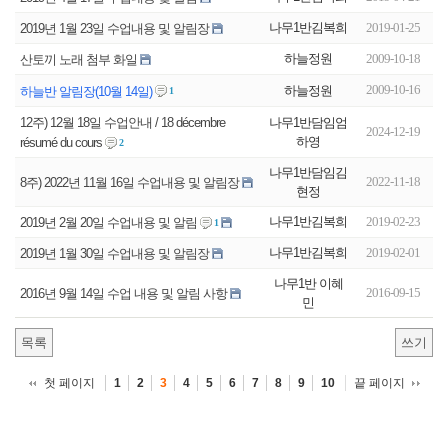
나무1반김복희
2019-01-25
2019년 1월 23일 수업내용 및 알림장
하늘정원
2009-10-18
산토끼 노래 첨부 화일
2009-10-16
하늘정원
하늘반 알림장(10월 14일)
1
나무1반담임엄
12주) 12월 18일 수업안내 / 18 décembre
2024-12-19
하영
résumé du cours
2
나무1반담임김
2022-11-18
8주) 2022년 11월 16일 수업내용 및 알림장
현정
나무1반김복희
2019-02-23
2019년 2월 20일 수업내용 및 알림
1
나무1반김복희
2019-02-01
2019년 1월 30일 수업내용 및 알림장
나무1반 이혜
2016-09-15
2016년 9월 14일 수업 내용 및 알림 사항
민
목록
쓰기
첫 페이지
끝 페이지
1
2
3
4
5
6
7
8
9
10