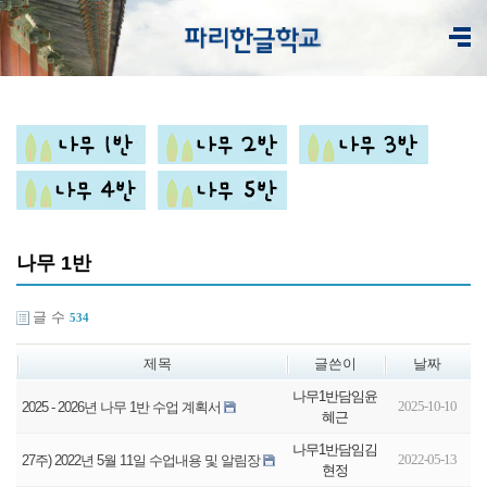
나무 1반
글 수
534
제목
글쓴이
날짜
나무1반담임윤
2025-10-10
2025 - 2026년 나무 1반 수업 계획서
혜근
나무1반담임김
2022-05-13
27주) 2022년 5월 11일 수업내용 및 알림장
현정