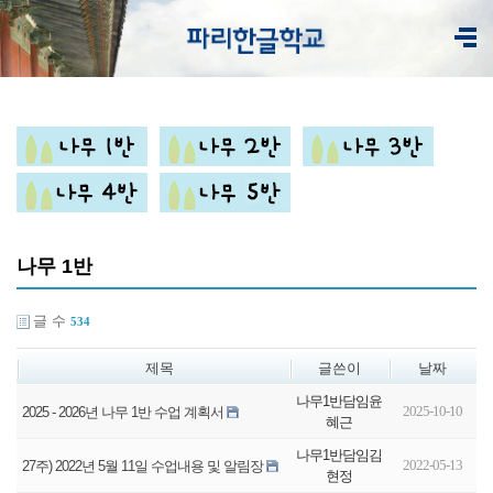
나무 1반
글 수
534
제목
글쓴이
날짜
나무1반담임윤
2025-10-10
2025 - 2026년 나무 1반 수업 계획서
혜근
나무1반담임김
2022-05-13
27주) 2022년 5월 11일 수업내용 및 알림장
현정