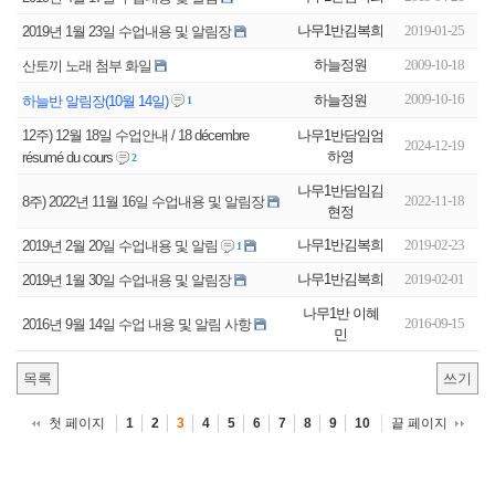
나무1반김복희
2019-01-25
2019년 1월 23일 수업내용 및 알림장
하늘정원
2009-10-18
산토끼 노래 첨부 화일
2009-10-16
하늘정원
하늘반 알림장(10월 14일)
1
나무1반담임엄
12주) 12월 18일 수업안내 / 18 décembre
2024-12-19
하영
résumé du cours
2
나무1반담임김
2022-11-18
8주) 2022년 11월 16일 수업내용 및 알림장
현정
나무1반김복희
2019-02-23
2019년 2월 20일 수업내용 및 알림
1
나무1반김복희
2019-02-01
2019년 1월 30일 수업내용 및 알림장
나무1반 이혜
2016-09-15
2016년 9월 14일 수업 내용 및 알림 사항
민
목록
쓰기
첫 페이지
끝 페이지
1
2
3
4
5
6
7
8
9
10