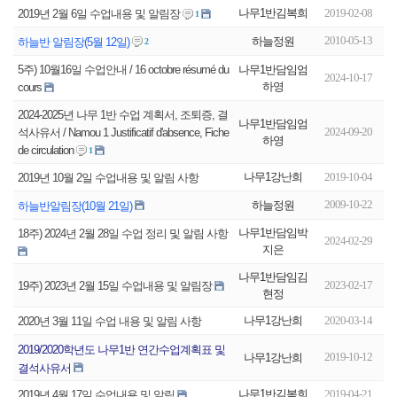
나무1반김복희
2019-02-08
2019년 2월 6일 수업내용 및 알림장
1
2010-05-13
하늘정원
하늘반 알림장(5월 12일)
2
나무1반담임엄
5주) 10월16일 수업안내 / 16 octobre résumé du
2024-10-17
하영
cours
2024-2025년 나무 1반 수업 계획서, 조퇴증, 결
나무1반담임엄
2024-09-20
석사유서 / Namou 1 Justificatif d'absence, Fiche
하영
de circulation
1
나무1강난희
2019-10-04
2019년 10월 2일 수업내용 및 알림 사항
2009-10-22
하늘정원
하늘반알림장(10월 21일)
나무1반담임박
18주) 2024년 2월 28일 수업 정리 및 알림 사항
2024-02-29
지은
나무1반담임김
2023-02-17
19주) 2023년 2월 15일 수업내용 및 알림장
현정
나무1강난희
2020-03-14
2020년 3월 11일 수업 내용 및 알림 사항
2019/2020학년도 나무1반 연간수업계획표 및
2019-10-12
나무1강난희
결석사유서
나무1반김복희
2019-04-21
2019년 4월 17일 수업내용 및 알림