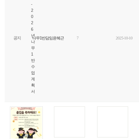
-
2
0
2
6
년
공지
나무1반담임윤혜근
7
2025-10-10
나
무
1
반
수
업
계
획
서