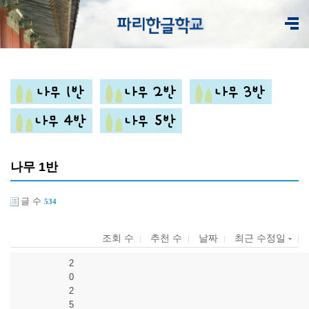
나무 1반
글 수
534
조회 수
추천 수
날짜
최근 수정일
2
0
2
5