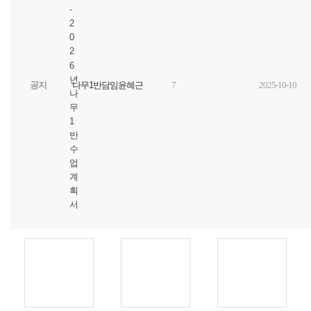
-
2
0
2
6
년
공지
나무1반담임윤혜근
7
2025-10-10
나
무
1
반
수
업
계
획
서