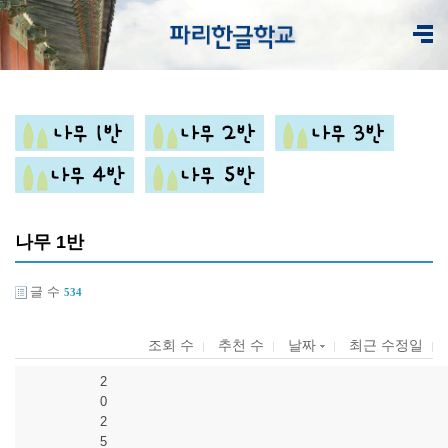
나무 1반
글 수
534
조회 수
추천 수
날짜
최근 수정일
2
0
2
5