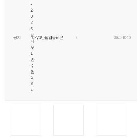
-
2
0
2
6
년
공지
나무1반담임윤혜근
7
2025-10-10
나
무
1
반
수
업
계
획
서