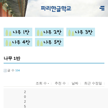
나무 1반
글 수
534
조회 수
추천 수
날짜
최근 수정일
2
0
2
5