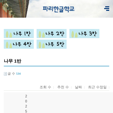
나무 1반
글 수
534
조회 수
추천 수
날짜
최근 수정일
2
0
2
5