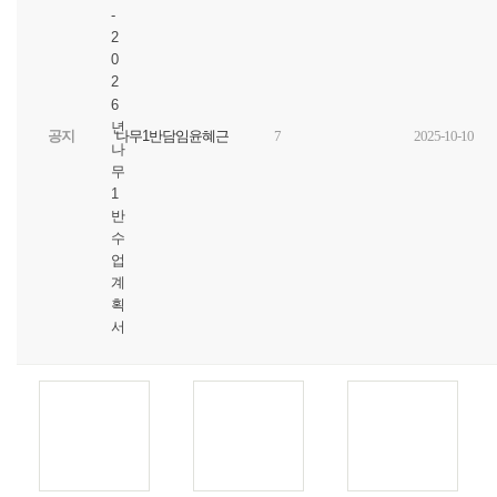
-
2
0
2
6
년
공지
나무1반담임윤혜근
7
2025-10-10
나
무
1
반
수
업
계
획
서