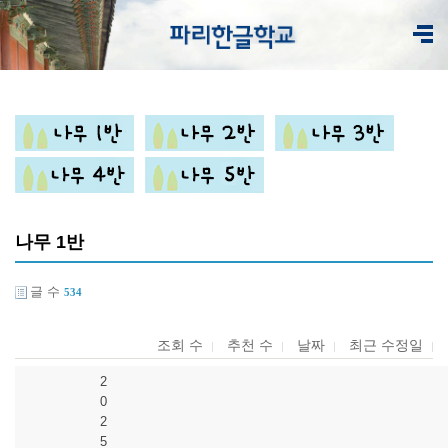
나무 1반
글 수
534
조회 수
추천 수
날짜
최근 수정일
2
0
2
5