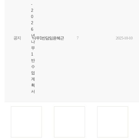
-
2
0
2
6
년
공지
나무1반담임윤혜근
7
2025-10-10
나
무
1
반
수
업
계
획
서