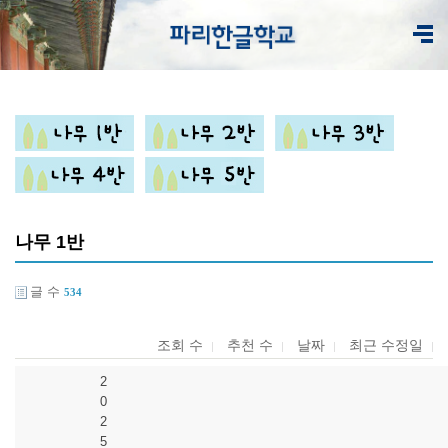
나무 1반
글 수
534
조회 수
추천 수
날짜
최근 수정일
2
0
2
5