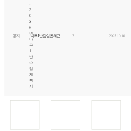
-
2
0
2
6
년
공지
나무1반담임윤혜근
7
2025-10-10
나
무
1
반
수
업
계
획
서