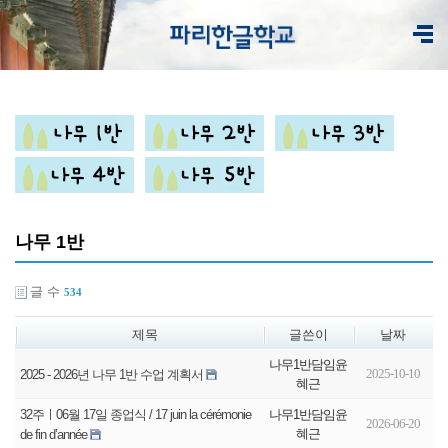
나무 1반
글 수
534
제목
글쓴이
날짜
나무1반담임윤
2025-10-10
2025 - 2026년 나무 1반 수업 계획서
혜근
나무1반담임윤
32주ㅣ06월 17일 종업식 / 17 juin la cérémonie
2026-06-20
혜근
de fin d’année