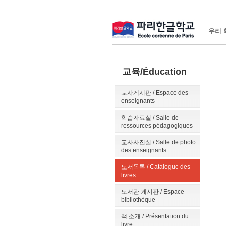
우리 학
교육/Éducation
교사게시판 / Espace des
enseignants
학습자료실 / Salle de
ressources pédagogiques
교사사진실 / Salle de photo
des enseignants
도서목록 / Catalogue des
livres
도서관 게시판 / Espace
bibliothèque
책 소개 / Présentation du
livre