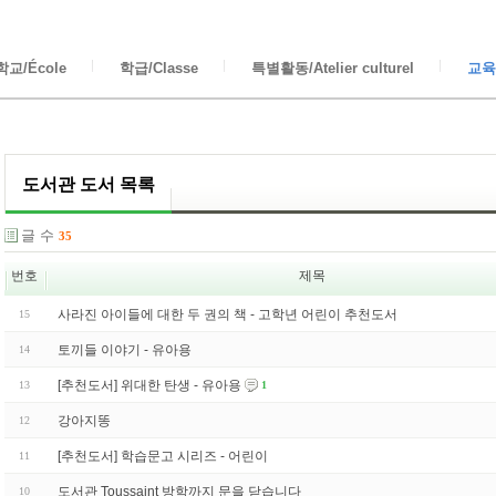
교/École
학급/Classe
특별활동/Atelier culturel
교육/
도서관 도서 목록
글 수
35
번호
제목
사라진 아이들에 대한 두 권의 책 - 고학년 어린이 추천도서
15
토끼들 이야기 - 유아용
14
[추천도서] 위대한 탄생 - 유아용
13
1
강아지똥
12
[추천도서] 학습문고 시리즈 - 어린이
11
도서관 Toussaint 방학까지 문을 닫습니다
10