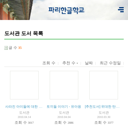
도서관 도서 목록
글 수
35
조회 수
추천 수
날짜
최근 수정일
사라진 아이들에 대한 두 권의 책 - 고학년 어린이 추천도서
[추천도서] 위대한 탄생 - 유아용
토끼들 이야기 - 유아용
도서관
도서관
도서관
2010.04.14
2010.04.04
2010.03.30
조회 수
조회 수
조회 수
3017
2886
3377