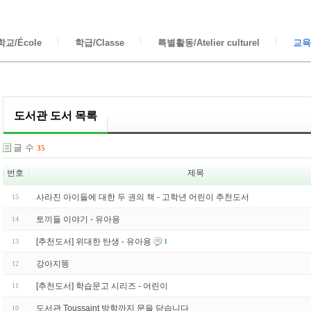
교/École
학급/Classe
특별활동/Atelier culturel
교육/
도서관 도서 목록
글 수
35
번호
제목
사라진 아이들에 대한 두 권의 책 - 고학년 어린이 추천도서
15
토끼들 이야기 - 유아용
14
[추천도서] 위대한 탄생 - 유아용
13
1
강아지똥
12
[추천도서] 학습문고 시리즈 - 어린이
11
도서관 Toussaint 방학까지 문을 닫습니다
10