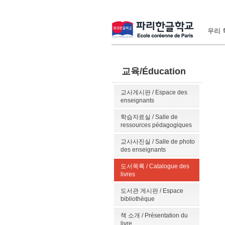
우리 학
교육/Éducation
교사게시판 / Espace des
enseignants
학습자료실 / Salle de
ressources pédagogiques
교사사진실 / Salle de photo
des enseignants
도서목록 / Catalogue des
livres
도서관 게시판 / Espace
bibliothèque
책 소개 / Présentation du
livre