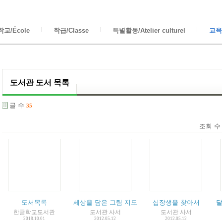
교/École
학급/Classe
특별활동/Atelier culturel
교육/
도서관 도서 목록
글 수
35
조회 수
도서목록
세상을 담은 그림 지도
십장생을 찾아서
달
한글학교도서관
도서관 사서
도서관 사서
2018.10.01
2012.05.12
2012.05.12