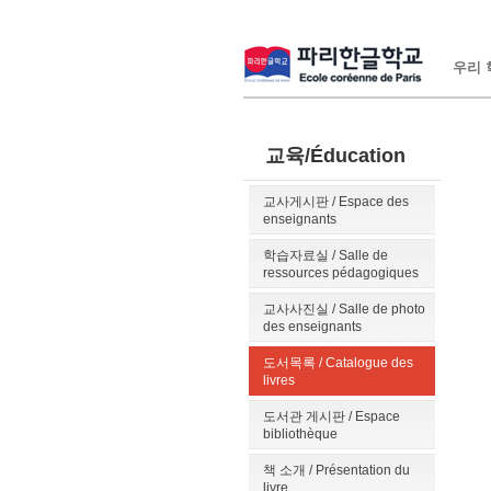
우리 학
교육/Éducation
교사게시판 / Espace des
enseignants
학습자료실 / Salle de
ressources pédagogiques
교사사진실 / Salle de photo
des enseignants
도서목록 / Catalogue des
livres
도서관 게시판 / Espace
bibliothèque
책 소개 / Présentation du
livre