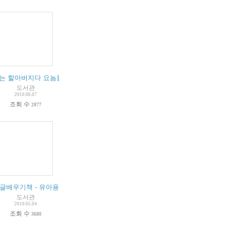
자고 - 유아
는 할아버지다 요놈들아
도서관
2010.06.07
조회 수
2877
관] 시리즈 - 한국 회화
글배우기책 - 유아용
도서관
2010.05.04
조회 수
3680