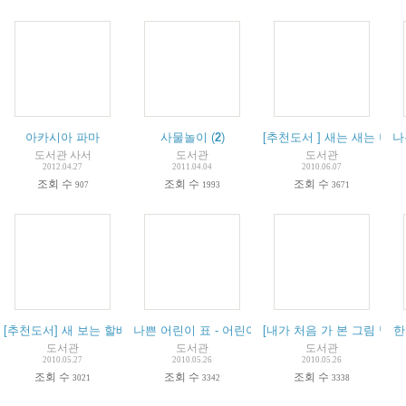
아카시아 파마
사물놀이
(
2
)
[추천도서 ] 새는 새는 나무 
나
도서관 사서
도서관
도서관
2012.04.27
2011.04.04
2010.06.07
조회 수
조회 수
조회 수
907
1993
3671
[추천도서] 새 보는 할배
(
나쁜 어린이 표 - 어린이 추천도서
3
)
[내가 처음 가 본 그림 박물
한
도서관
도서관
도서관
2010.05.27
2010.05.26
2010.05.26
조회 수
조회 수
조회 수
3021
3342
3338