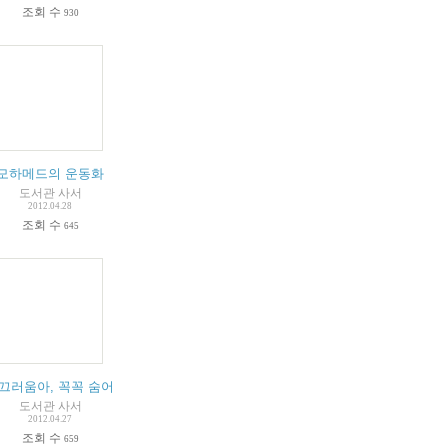
조회 수
930
모하메드의 운동화
도서관 사서
2012.04.28
조회 수
645
끄러움아, 꼭꼭 숨어라.
도서관 사서
2012.04.27
조회 수
659