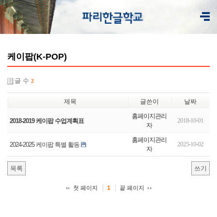
케이팝(K-POP)
글 수
2
제목
글쓴이
날짜
홈페이지관리
2018-10-01
2018-2019 케이팝 수업계획표
자
홈페이지관리
2025-10-02
2024-2025 케이팝 특별 활동
자
목록
쓰기
첫 페이지
끝 페이지
1