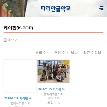
케이팝(K-POP)
글 수
2
조회 수
추천 수
날짜
최근 수정일
2024-2025 케이팝 특별 활동
홈페이지관리자
2018-2019 케이팝 수업계획표
2025.10.02
조회 수
6
홈페이지관리자