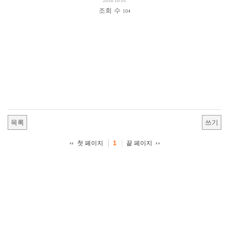
2018.10.01
조회 수
104
목록
쓰기
첫 페이지
끝 페이지
1