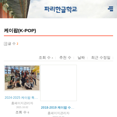
케이팝(K-POP)
글 수
2
조회 수
추천 수
날짜
최근 수정일
2024-2025 케이팝 특별 활동
홈페이지관리자
2018-2019 케이팝 수업계획표
2025.10.02
조회 수
6
홈페이지관리자