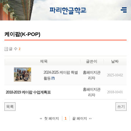
케이팝(K-POP)
글 수
2
제목
글쓴이
날짜
홈페이지관
2024-2025 케이팝 특별
2025-10-02
리자
활동
홈페이지관
2018-10-01
2018-2019 케이팝 수업계획표
리자
목록
쓰기
첫 페이지
끝 페이지
1