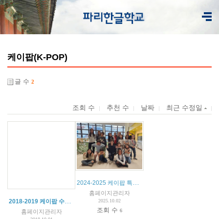
케이팝(K-POP)
글 수
2
조회 수
추천 수
날짜
최근 수정일
2024-2025 케이팝 특별 활동
홈페이지관리자
2018-2019 케이팝 수업계획표
2025.10.02
조회 수
6
홈페이지관리자