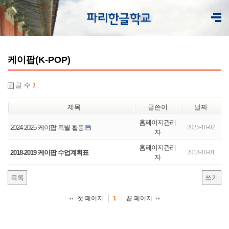
케이팝(K-POP)
글 수
2
제목
글쓴이
날짜
홈페이지관리
2025-10-02
2024-2025 케이팝 특별 활동
자
홈페이지관리
2018-10-01
2018-2019 케이팝 수업계획표
자
목록
쓰기
첫 페이지
끝 페이지
1