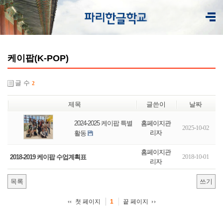
케이팝(K-POP)
글 수
2
제목
글쓴이
날짜
홈페이지관
2024-2025 케이팝 특별
2025-10-02
리자
활동
홈페이지관
2018-10-01
2018-2019 케이팝 수업계획표
리자
목록
쓰기
첫 페이지
끝 페이지
1