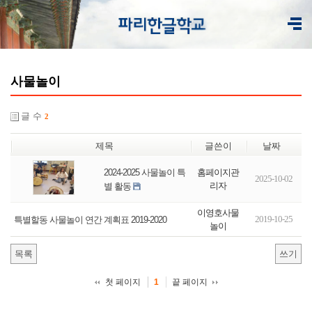
사물놀이
글 수
2
제목
글쓴이
날짜
홈페이지관
2024-2025 사물놀이 특
2025-10-02
리자
별 활동
이영호사물
2019-10-25
특별할동 사물놀이 연간 계획표 2019-2020
놀이
목록
쓰기
첫 페이지
끝 페이지
1