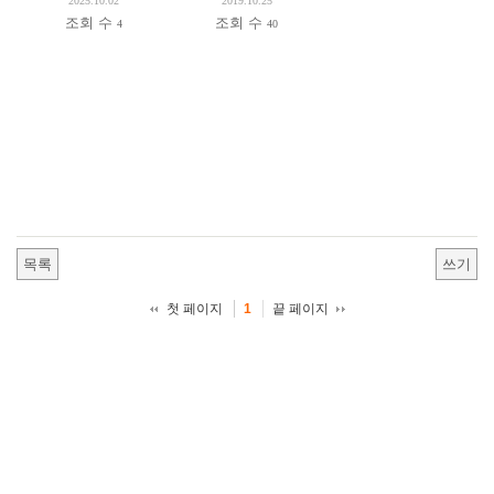
2025.10.02
2019.10.25
조회 수
조회 수
4
40
목록
쓰기
첫 페이지
끝 페이지
1