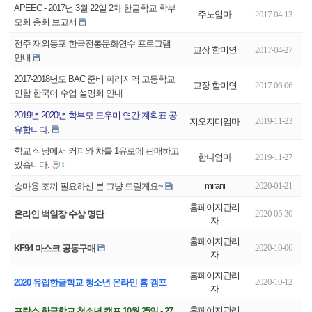
APEEC - 2017년 3월 22일 2차 한글학교 학부
주노엄마
2017-04-13
모회 총회 보고서
전주 재외동포 한국전통문화연수 프로그램
교장 함미연
2017-04-27
안내
2017-2018년도 BAC 준비 파리지역 고등학교
교장 함미연
2017-06-06
연합 한국어 수업 설명회 안내
2019년 2020년 학부모 도우미 연간 계획표 공
2019-11-23
지오지미엄마
유합니다.
학교 식당에서 커피와 차를 1유로에 판매하고
한나엄마
2019-11-27
있습니다.
1
mirani
2020-01-21
승마용 조끼 필요하신 분 그냥 드릴게요~
홈페이지관리
2020-05-30
온라인 백일장 수상 명단
자
홈페이지관리
2020-10-06
KF94 마스크 공동구매
자
홈페이지관리
2020-10-12
2020 유럽한글학교 청소년 온라인 홈 캠프
자
홈페이지관리
프랑스 한글학교 청소년 캠프 10월 25일 - 27