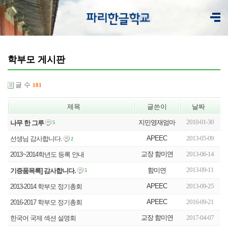
학부모 게시판
글 수
181
제목
글쓴이
날짜
2010-01-30
지민영재엄마
나무 한 그루
5
APEEC
2013-05-09
선생님 감사합니다.
2
교장 함미연
2013-06-14
2013~2014학년도 등록 안내
2013-09-11
함미연
기증품목록] 감사합니다.
5
APEEC
2013-09-25
2013-2014 학부모 정기총회
APEEC
2016-09-21
2016-2017 학부모 정기총회
교장 함미연
2017-04-07
한국어 국제 섹션 설명회