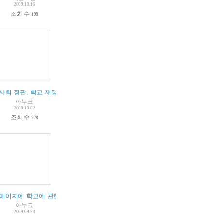
2009.10.16
조회 수
198
 관하여)
여
사회 정관, 학교 재정 등에 대한 자료들을 읽고, 몇가지 질문을 드립니다
(
1
)
(
1
)
(
4
)
아누크
2009.10.02
조회 수
278
 싶습니다.
페이지에 학교에 관한 여러가지 정보를 공개해 주시기 바랍니다.
(
1
)
아누크
2009.09.24