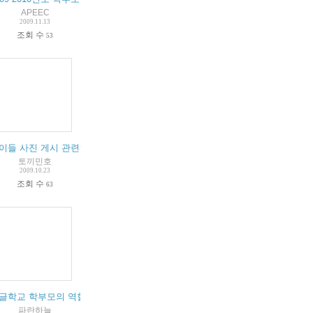
APEEC
2009.11.13
조회 수
53
서관으로 이동 부탁해요~
이들 사진 게시 관련하여 학부모님들께 문의드립니다.
(
2
)
(
1
)
토끼민호
2009.10.23
조회 수
63
글학교 학부모의 역할에 대한 개인적인 생각
3
)
(
4
)
파란하늘