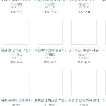
아눅엄마
아눅엄마
아눅엄마
2009.11.18
2009.11.18
2009.11.18
조회 수
조회 수
조회 수
35
26
31
한글 칸 공책을 구합니다
다솜이와 함께 한글학교에 갈 친구를 찾습니다.
(
2
)
관리자님, 추천도서글을 도
(
1
)
아
파란하늘
APEEC
레오엄마
2009.11.13
2009.11.04
2009.10.27
조회 수
조회 수
조회 수
48
52
38
이중 아이디 사용 금지에 관한 공지입니다.
권장도서 정보를 주고받는 게시판 신설 건의해요
(
2
)
회원 정보에 관한 공지
(
10
(
한
1
)
admin
레오엄마
admin