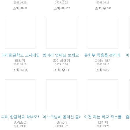
2009.10.23
2009.10.22
2009.10.16
조회 수
조회 수
조회 수
96
122
301
파리한글학교 교사매입 모금 바자회
병아리 엄마님 보세요 (게시물 정정 및 삭제의 권한에
유치부 학용품 관리에 관하
이
파리위
종이비행기
종이비행기
2009.10.16
2009.10.16
2009.10.15
조회 수
조회 수
조회 수
76
73
53
파리 한글학교 학부모회 총회 - 10월 7일 오후 4시 STANISLAS학교
아느크님이 올리신 글에 대한 일부 회신입니다
이전 하는 학교 주소를 알고
홈
APEEC
Simon
엘리제
2009.09.30
2009.09.27
2009.09.26