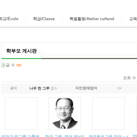
교/École
학급/Classe
특별활동/Atelier culturel
교육/
학부모 게시판
글 수
181
조회 수
지민영재엄마
공지
나무 한 그루
234
5
부처간 밥그릇 다툼에 날개 묶인 세종학당 --- 한겨레 신문
한글 교육, 영어 예산의 10%만 투자해도 : 국립국어
재외동포교육 진단 -- <연
2