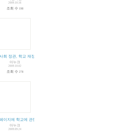
2009.10.16
조회 수
198
 관하여)
여
사회 정관, 학교 재정 등에 대한 자료들을 읽고, 몇가지 질문을 드립니다
(
1
)
(
1
)
(
4
)
아누크
2009.10.02
조회 수
278
 싶습니다.
페이지에 학교에 관한 여러가지 정보를 공개해 주시기 바랍니다.
(
1
)
아누크
2009.09.24