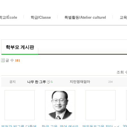
교/École
학급/Classe
특별활동/Atelier culturel
교육/
학부모 게시판
글 수
181
조회 
지민영재엄마
공지
나무 한 그루
234
5
부처간 밥그릇 다툼에 날개 묶인 세종학당 --- 한겨레 신문
한글 교육, 영어 예산의 10%만 투자해도 : 국립국어
재외동포교육 진단 -- <연
2