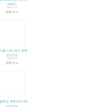
APEEC
2009.11.13
조회 수
53
서관으로 이동 부탁해요~
이들 사진 게시 관련하여 학부모님들께 문의드립니다.
(
2
)
(
1
)
토끼민호
2009.10.23
조회 수
63
글학교 학부모의 역할에 대한 개인적인 생각
3
)
(
4
)
파란하늘