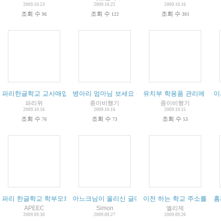
2009.10.23
2009.10.22
2009.10.16
조회 수
조회 수
조회 수
96
122
301
파리한글학교 교사매입 모금 바자회
병아리 엄마님 보세요 (게시물 정정 및 삭제의 권한에
유치부 학용품 관리에 관하
이
파리위
종이비행기
종이비행기
2009.10.16
2009.10.16
2009.10.15
조회 수
조회 수
조회 수
76
73
53
파리 한글학교 학부모회 총회 - 10월 7일 오후 4시 STANISLAS학교
아느크님이 올리신 글에 대한 일부 회신입니다
이전 하는 학교 주소를 알고
홈
APEEC
Simon
엘리제
2009.09.30
2009.09.27
2009.09.26