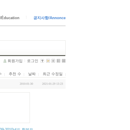
Éducation
공지사항/Annonce
회원가입
로그인
수
추천 수
날짜
최근 수정일
2010-01-30
2021-01-29 13:23
원 원장 기고
합통신 기획기사>
009-2010년도 학부모회 임원회의