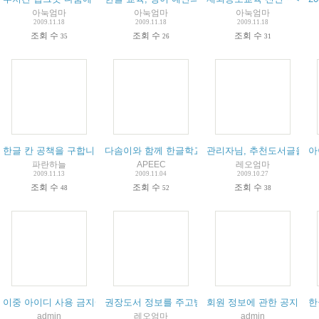
아눅엄마
아눅엄마
아눅엄마
2009.11.18
2009.11.18
2009.11.18
조회 수
조회 수
조회 수
35
26
31
한글 칸 공책을 구합니다
다솜이와 함께 한글학교에 갈 친구를 찾습니다.
(
2
)
관리자님, 추천도서글을 도
(
1
)
아
파란하늘
APEEC
레오엄마
2009.11.13
2009.11.04
2009.10.27
조회 수
조회 수
조회 수
48
52
38
이중 아이디 사용 금지에 관한 공지입니다.
권장도서 정보를 주고받는 게시판 신설 건의해요
(
2
)
회원 정보에 관한 공지
(
10
(
한
1
)
admin
레오엄마
admin