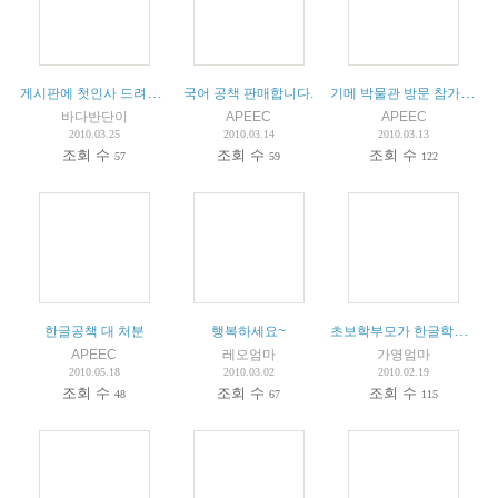
게시판에 첫인사 드려요. 단이 엄마입니다.
(
1
)
기메 박물관 방문 참가 신청서를 모집합니다.
국어 공책 판매합니다.
바다반단이
APEEC
APEEC
2010.03.25
2010.03.14
2010.03.13
조회 수
조회 수
조회 수
57
59
122
초보학부모가 한글학교에 아이를 보내며...
한글공책 대 처분
행복하세요~
APEEC
레오엄마
가영엄마
2010.05.18
2010.03.02
2010.02.19
조회 수
조회 수
조회 수
48
67
115