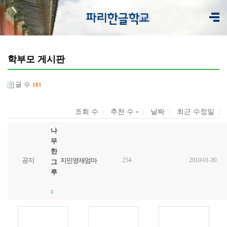
학부모 게시판
글 수
181
조회 수
추천 수
날짜
최근 수정일
나
무
한
234
2010-01-30
공지
지민영재엄마
그
루
5