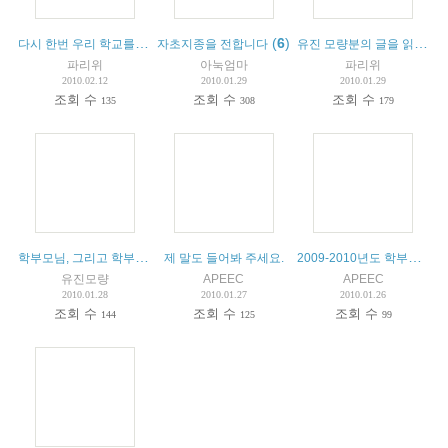
다시 한번 우리 학교를 위하여
(
3
)
(
6
)
유진 모량분의 글을 읽고
(
5
)
자초지종을 전합니다
파리위
아눅엄마
파리위
2010.02.12
2010.01.29
2010.01.29
조회 수
조회 수
조회 수
135
308
179
학부모님, 그리고 학부모회 회장님
2009-2010년도 학부모회 일정
제 말도 들어봐 주세요.
유진모량
APEEC
APEEC
2010.01.28
2010.01.27
2010.01.26
조회 수
조회 수
조회 수
144
125
99