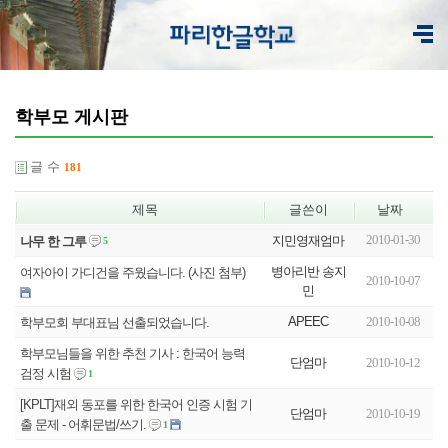
학부모 게시판
글 수
181
제목
글쓴이
날짜
2010-01-30
지민영재엄마
나무 한 그루
5
병아리반 송지
여자아이 가디건을 주웠습니다. (사진 첨부)
2010-10-07
민
APEEC
2010-10-08
학부모회 부대표님 선출되었습니다.
학부모님들을 위한 추천 기사 : 한국어 능력
단엄마
2010-10-12
검정 시험
1
[KPLT]재외 동포를 위한 한국어 인증 시험 기
단엄마
2010-10-19
출 문제 - 어휘문법/쓰기.
1