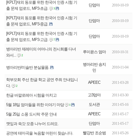
[KPLT]재외 동포를 위한 한국어 인증 시험 기
단엄마
2010-10-19
출 문제 업로드, MP3-초급.
3
[KPLT]재외 동포를 위한 한국어 인증 시험 기
단엄마
2010-10-19
출 문제 업로드, MP3-중급.
[KPLT]재외 동포를 위한 한국어 인증 시험 기
단엄마
2010-10-19
출 문제 업로드, MP3-고급.
7
병아리반 제레미의 어머니의 전시회를 다녀
루이윤스 엄마
2010-10-31
와서...
2
병아리반 송지
2010-11-04
병아리반/미술반 분실물품.
민
학부모회 주선 한글 학교 공연 주최 안내입니
APEEC
2011-03-28
다.
2
고3엄마
2011-03-30
한글 바깔로레아 시험을 마치고
도서관
2011-05-16
5월 18일 엄마들을 위한 이야기 마당
1
APEEC
2011-05-17
5월 25일 소풍 도시락 주문 안내
단엄마
2011-05-17
깻잎과 쑥갓 모종 나누어 드려요.
빨강반 조순범
2011-05-26
공연에 테마곡을 녹음할 어린이 찾습니다.