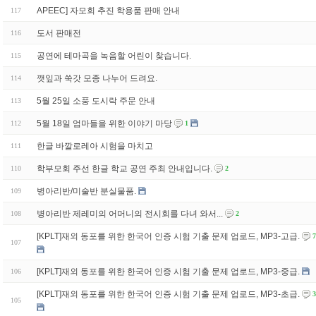
APEEC] 자모회 추진 학용품 판매 안내
117
도서 판매전
116
공연에 테마곡을 녹음할 어린이 찾습니다.
115
깻잎과 쑥갓 모종 나누어 드려요.
114
5월 25일 소풍 도시락 주문 안내
113
5월 18일 엄마들을 위한 이야기 마당
112
1
한글 바깔로레아 시험을 마치고
111
학부모회 주선 한글 학교 공연 주최 안내입니다.
110
2
병아리반/미술반 분실물품.
109
병아리반 제레미의 어머니의 전시회를 다녀 와서...
108
2
[KPLT]재외 동포를 위한 한국어 인증 시험 기출 문제 업로드, MP3-고급.
7
107
[KPLT]재외 동포를 위한 한국어 인증 시험 기출 문제 업로드, MP3-중급.
106
[KPLT]재외 동포를 위한 한국어 인증 시험 기출 문제 업로드, MP3-초급.
3
105