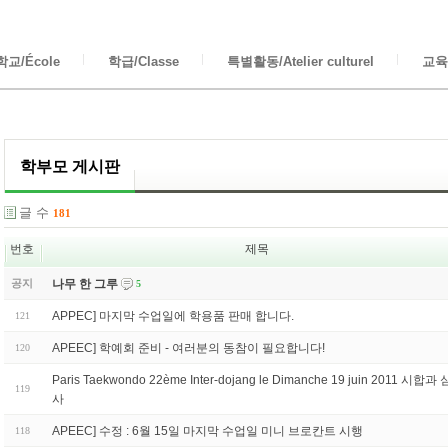
교/École
학급/Classe
특별활동/Atelier culturel
교육/
학부모 게시판
글 수
181
번호
제목
공지
나무 한 그루
5
APPEC] 마지막 수업일에 학용품 판매 합니다.
121
APEEC] 학예회 준비 - 여러분의 동참이 필요합니다!
120
Paris Taekwondo 22ème Inter-dojang le Dimanche 19 juin 2011 시합과 
119
사
APEEC] 수정 : 6월 15일 마지막 수업일 미니 브로칸트 시행
118