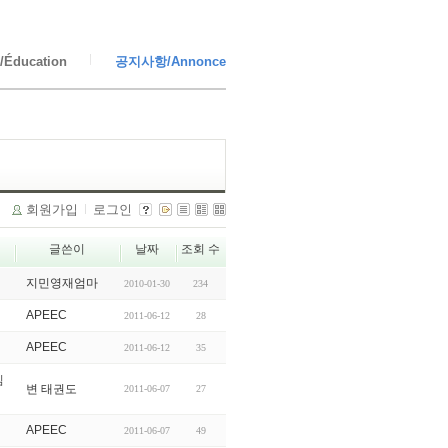
Éducation
공지사항/Annonce
회원가입
로그인
글쓴이
날짜
조회 수
지민영재엄마
2010-01-30
234
APEEC
2011-06-12
28
APEEC
2011-06-12
35
심
변 태권도
2011-06-07
27
APEEC
2011-06-07
49