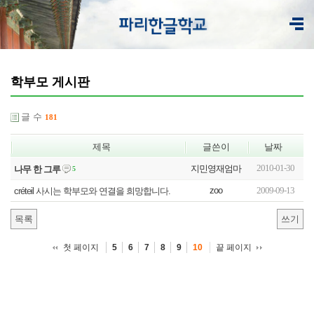
학부모 게시판
글 수
181
제목
글쓴이
날짜
2010-01-30
지민영재엄마
나무 한 그루
5
zoo
2009-09-13
créteil 사시는 학부모와 연결을 희망합니다.
목록
쓰기
첫 페이지
끝 페이지
5
6
7
8
9
10