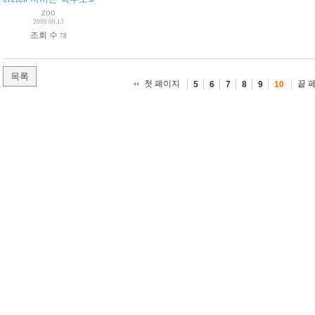
zoo
2009.09.13
조회 수
78
목록
첫 페이지
끝 
5
6
7
8
9
10