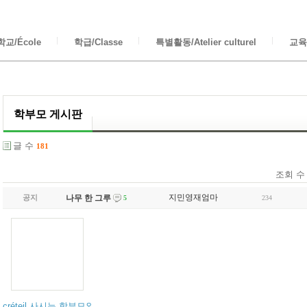
교/École
학급/Classe
특별활동/Atelier culturel
교육/
학부모 게시판
글 수
181
조회 수
지민영재엄마
공지
나무 한 그루
234
5
créteil 사시는 학부모와 연결을 희망합니다.