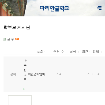
학부모 게시판
글 수
181
조회 수
추천 수
날짜
최근 수정일
나
무
한
234
2010-01-30
공지
지민영재엄마
그
루
5