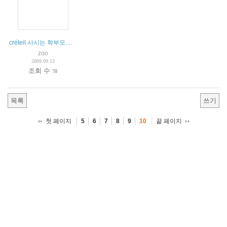
créteil 사시는 학부모와 연결을 희망합니다.
zoo
2009.09.13
조회 수
78
목록
쓰기
첫 페이지
끝 페이지
5
6
7
8
9
10