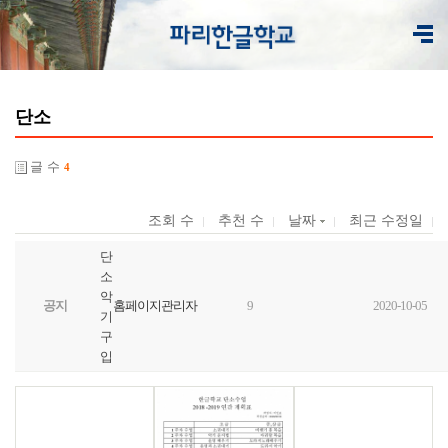
단소
글 수
4
조회 수
추천 수
날짜
최근 수정일
단
소
악
공지
홈페이지관리자
9
2020-10-05
기
구
입