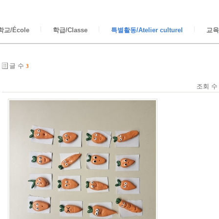
교/École
학급/Classe
특별활동/Atelier culturel
교육/
글 수
3
조회 수