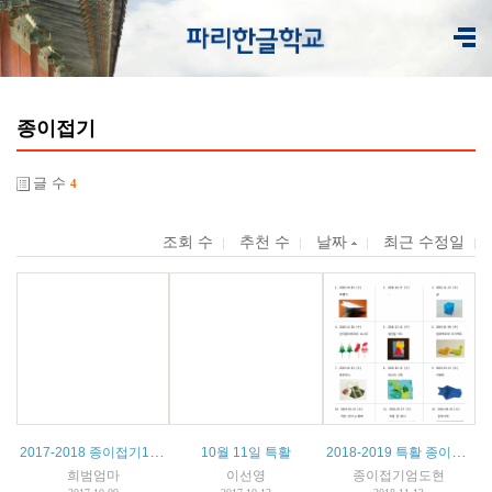
종이접기
글 수
4
조회 수
추천 수
날짜
최근 수정일
2017-2018 종이접기1 수업계획서
2018-2019 특활 종이접기 1 계획서
10월 11일 특활
희범엄마
이선영
종이접기엄도현