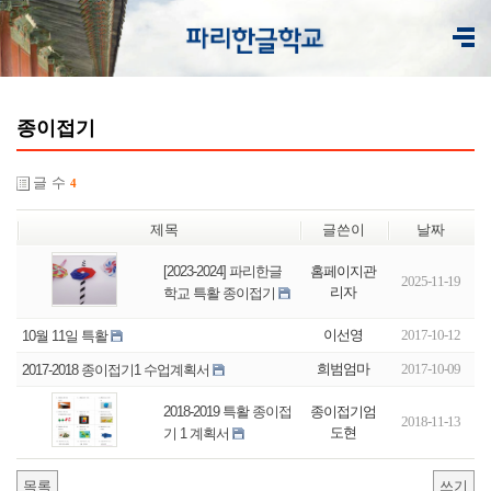
종이접기
글 수
4
제목
글쓴이
날짜
홈페이지관
[2023-2024] 파리한글
2025-11-19
리자
학교 특활 종이접기
이선영
2017-10-12
10월 11일 특활
희범엄마
2017-10-09
2017-2018 종이접기1 수업계획서
종이접기엄
2018-2019 특활 종이접
2018-11-13
도현
기 1 계획서
목록
쓰기